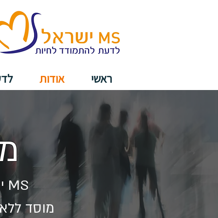
ראשי
אודות
לד
מה 
MS ישראל בע"מ (חל"צ), חברה לתועלת הציבור -
מוסד ללא 