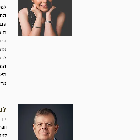
למע
התמ
תוא
נפל
לרק
המו
מאמ
מייסדת 
לב
ושח