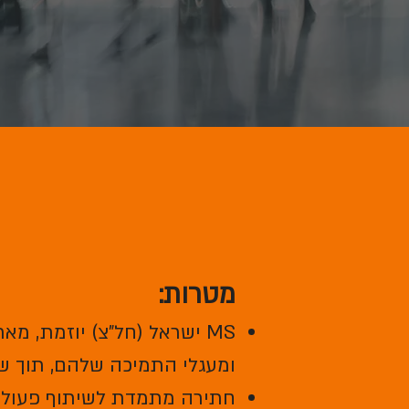
מטרות:
MS ישראל (חל"צ) יוזמת, מ
ומעגלי התמיכה שלהם, תוך ש
חתירה מתמדת לשיתוף פעולה ע