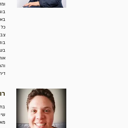
ומד
בוג
באו
כל 
צבא
בוד
בשנ
אור
והר
דירקטורי
רו
שיו
מאמ