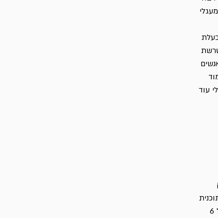
עגלי
. בעלת
טרשת
 עם אנשים
וד
י עוד
וכנית
לניהול עיסקי בכיר של האוניברסיטה העברית בירושלים. אחרי שירות של 6