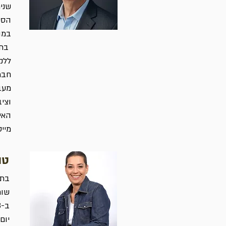
שני
במהל
בתפ
חבר
מעב
האי
מייסד ודי
טו
שור