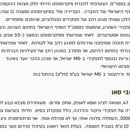
ם בממר''מ, הצטרפתי לחברת מיקרוסופט והייתי חלק מצוות ההקמה
הסניף הישראלי של החברה. הקריירה שלי במיקרוסופט נמשכה 11 שנה
כן עשיתי מגוון רחב של תפקידים טכנולוגיים, שיווקים ומסחריים.
קידי האחרון, שימשתי כסמנכ''ל הסניף הישראלי בתחום השיווק והמ
ללקוחות אסטרטגיים. לאחר שפרשתי ממיקרוס
ת תוכנה שסיפקה שירותים למגוון רחב של לקוחות. לאחר שפרשתי
ודתי בתחום ההיטק, אני מתנדב במגוון רחב של פעילויות חברתיות
וציבוריות ובנוסף לתפקידי ב-MS ישראל, אני מכהן כחבר וועד באיגוד
נטרנט הישראלי.
רקטור ב MS ישראל בע"מ (חל"צ) בהתנדבות
בי סאו
בת 47, נשואה לציון ואמא לאופק, שחק ומרום. משוחררת מצבא קבע ל
ה של תפקידי פיקוד והדרכה, כולל מפקדת בסיס. חליתי בטרשת נפ
ב-2008, והמחלה מלווה אותי, אך לא מנהלת אותי. אני מרתוניסטית ורצ
יום 10 ק"מ בשביל הנשמה. בעלת תואר ראשון בטיפול וקידום נוער במ