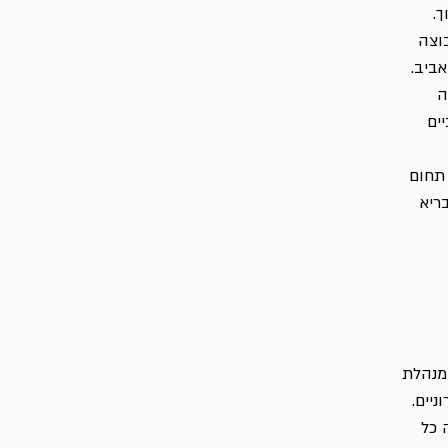
ך.
וצה
אביב.
ה
ים
 תחום
ריא
ה בטרשת נפוצה כ- 8 שנים . מנהלת
יים.
 כל