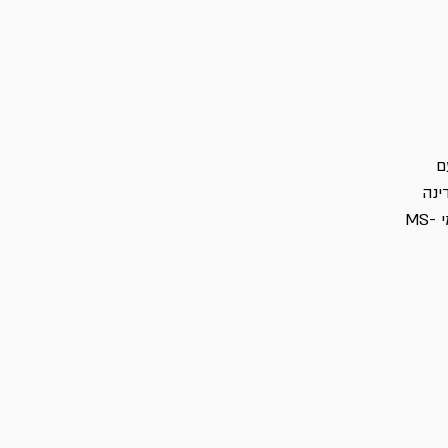
ם
ינה
בתפקידים מגוונים. כיום פעיל למען איזון חברתי-כלכלי. הצטרפתי למקימי MS-