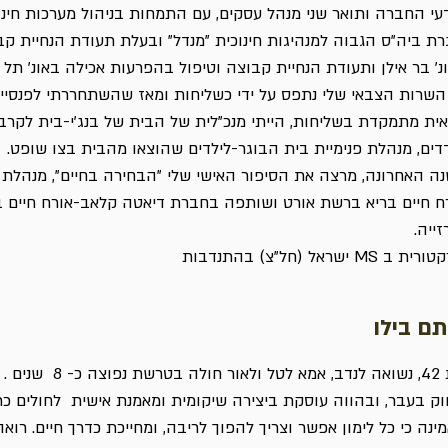
עי החברה ותואר שני מנהל עסקים, עם התמחות בניהול מערכות חינו
רת ביה"ס הגבוה למנהיגות חינוכית "מנדל" ובעלת תעודת הנחיית קב
נ' בר אילן ותעודת הנחיית קבוצה וטיפול בהפרעות אכילה באונ' תל 
השרות הצבאי שלי נתפס על ידי כשליחות ומאז שהשתחררתי לפנסיי
ית מתמקדת בשליחות, הייתי מנכ"לית של הבית של בנג'י-בית לקרבי
דים, מנהלת פנימיית בית הבוגר-לילדים שהוצאו מהבית בצו שופט.
ה האחרונה, מרצה את הסיפור האישי שלי "הבחירה בחיים", מנהלת
ח חיים בריא ברשת אורט ושותפה בחברת דיאטה קלאב-אורח חיים ב
זייה.
ת ב MS ישראל (חל"צ) בהתנדבות
תם בילו
בת 42, נשואה לנדב, אמא לטל ולאור חול
וק בעבר, ובהווה עוסקת ביצירה שיקומית ומאמנת אישית לחולים כרונ
ינה כי כל לימון אפשר וצריך להפוך לריבה, ומחייכת כדרך חיים. רואה