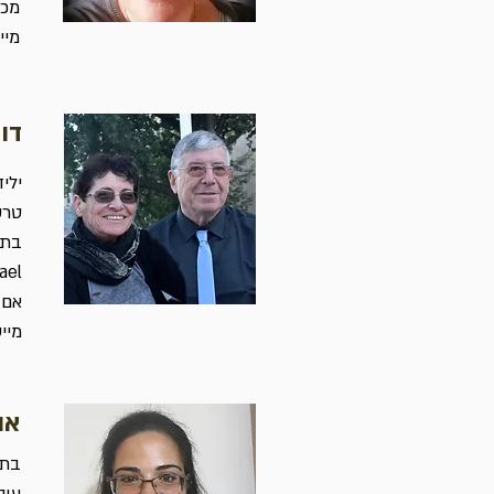
מכש
מייסדת MS ישר
דור
ילי
טרש
Israel כדי לתרום מניסיוני
אם 
מייסד 
או
בת 34, אמא למוריה מלאכי ונועם. אשה לישורון, 