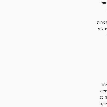
 של
,
כירות
ופט ובמשך כ-3.5 שנים, ניהלתי
אחר
וצה
ה כל
צוקה