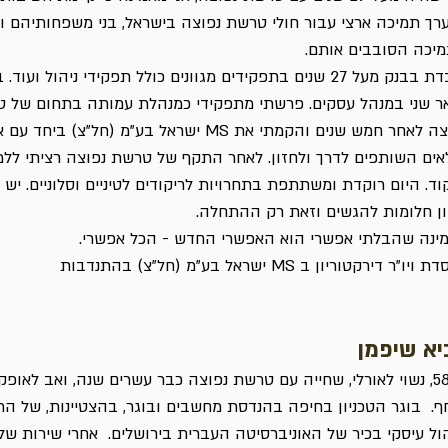
רך תמיכה ארצי עבור חולי טרשת נפוצה בישראל, בני משפחותיהם ומ
יכה הסובבים אותם.
עובדת בבנק מעל 27 שנים בתפקידים מגוונים כולל תפקידי ניהול ועוד
ר שני במנהל עסקים. פרשתי מתפקידי כמנהלת עמותה בתחום של 
נפוצה לאחר חמש שנים והקמתי את MS ישראל בע"מ (חל"צ) ביחד
אים השותפים לדרך ולחזון. לאחר התקף של טרשת נפוצה רציתי ללמ
וד. היום רוקדת ומשתתפת בתחרויות לריקודים לטיניים וסלוניים. יש ל
ן חלומות להגשים וזאת רק ההתחלה.
ינה שהבלתי אפשרי הוא האפשרי החדש - הכל אפשרי.
ויו"ר דירקטוריון ב MS ישראל בע"מ (חל"צ) בהתנדבות
יא שיפמן
בן 58, נשוי לאורלי, שחייה עם טרשת נפוצה כבר עשרים שנה, ואב לאופק
ף. בוגר הטכניון בחיפה בהנדסת מחשבים ובוגר, בהצטיינות, של הת