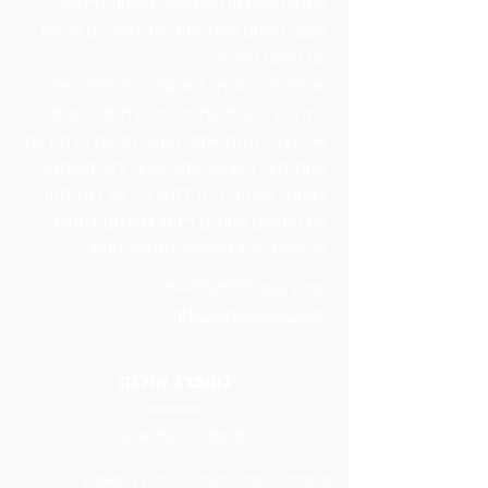
כחלק מעבודתי המופלאה בשיטת גרינברג
בעשר השנים האחרונות, אני מלווה גם אנשים
עם טרשת נפוצה.
אני מלמדת אנשים לאפשר בגוף זרימה אותה
הוא חייב בשביל שיפור ואיכות חיים מיטבית.
אני רוצה להזמין אותך לבוא לפגישת הכרות של
שעה וחצי, בטבעון ובתל אביב, ללא תשלום,
במטרה לפתוח דלת ללמידה - איך ניתן לגוף
את התנאים הטובים ביותר להילחם במחלה.
מי שירצה יוכל להמשיך לתהליך לימודי
יצירת קשר:
054-5325723
http://adiwolpe.com
גומברג אולגה
מאמנת כושר אישית
מתמחה בתחום פעילות גופנית מותאמת