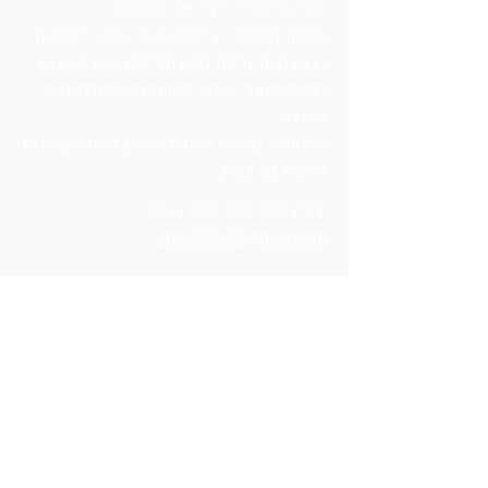
עיסוי אורטופדי, לצד יוגה שיקומית.
מטרות הטיפול הן: הפגת כאב, שיפור התפקוד
הן מבחינת זרימת הדם והלימפה, והן מבחינת
הקשר העצבי, שיפור בטווחי תנועה וההרגשה
הכללית.
הקליניקה נמצאת במושב אודים, וישנה אפשרות
לטיפול גם בבית.
יצירת קשר:
0544-750-997
linor20132@gmail.com
בקרוב
בקרוב
בקרוב שירותים נוספים למען הקהילה