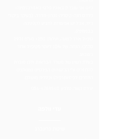
תחושתי.
כיום אני עובדת באופן פרטי באזורבנימינה-
פרדס חנה-קיסריה-זכרון-חדרה (בעיקר ביקורי
בית, אבל יש אפשרות להגיע לקליניקה
בבנימינה).
טיפול אורך כשעה, ועלותו 250+ מע"מ (293
סה"כ). הנחה של 10% ליותר מטיפול אחד
בשבוע.
בעלת רשיון של משרד הבריאות ולכן מוכרת
להחזרים ע"י הביטוחים הפרטיים (שנותנים
החזרים לפיזיותרפיה) וכללית מושלם.
יצירת קשר: טלפון
054-4788540
עדי וולפה
שיטת גרינברג