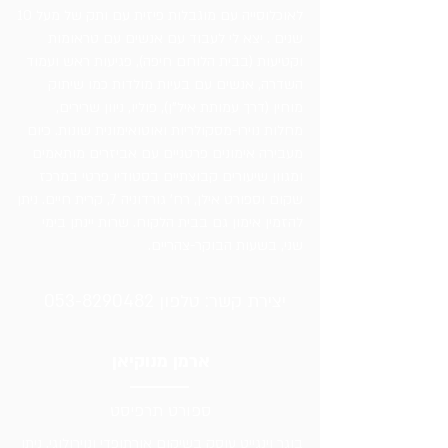
לאוכלוסייה עם מוגבלות פיזית עם ותק של מעל 10
שנים . יצא לי לעבוד עם אנשים עם טראומות
וקטיעות (בבית הלוחם חיפה), פגיעות ראש ועמוד
השדרה, אנשים עם בעיות מולדות כמו שיתוק
מוחין (דרך עמותת איל"ן), פוליו, ניוון שרירים,
מחלות נוירו-מסקולריות ואוטואימונית שונות. כיום
מעבירה אימונים פרטניים עם אביזרים מותאמים
ומגוון שיעורים קבוצתיים בסטודיו פרטי במרכז
שקום וספורט אילן, רח' גורדוניה 7, קרית חיים. ניתן
להזמין אימון גם בבית הלקוח. שרות יינתן בימי
שני, בשעות הבוקר-צהריים.
יצירת קשר: טלפון
053-8290482
ארמן מנוקיאן
ספורט תרפיסט
בוגר וינגייט עוסק בשיקום אורתופדי ונוירולוגי. ניתן