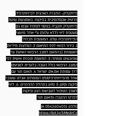
פיזיוקליק- החברה הארצית לפיזיותרפיה
פרטית אקסלוסיבית בפיקוח. באמצעות שיטת
פיזיוקליק תקבלו בנוסף לטיפול עצמו גם
מעטפת ליווי (ללא עלות) ע"י אחד מיועצי
הפיזיותרפיה שלנו. המעטפת תכלול:
1. בירור רפואי לפני התיאום 2. המלצות מיידיות
ראשוניות (בהתאם למצב הרפואי האישי) עד
שפוגשים מומחה 3. התאמת תוכנית אישית לפי
המצב הרפואי כולל הטבה בלעדית למגיעים
דרך עמותת אמ.אס. ישראל 4. תאום תור עם
אחד מהפיזיותרפיסטים המומחים אצלנו שעובר
פיקוח וסינון 5. סיוע בתהליך ההחזרים .6. ליווי
לאורך הטיפול לשביעות רצון ופיקוח.
לפרטי ההטבה ותיאום תור:
טלפון
0542604031
או
https://bit.ly/3Mp8rCz