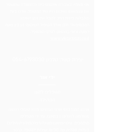
אני מאמין בעבודה אינטנסיבית ובהתמדה שתשפר
את עצמאותו ואיכות חייו של המטופל. אדם בעל
מוגבלות פיזית חייב לקבל את זמן האימון
המקסימאלי ולכן אורך הטיפול השיקומי נע בין שעה
לשעה וחצי בהתאם לצרכי המטופל.
www.viktorzitun.co.il
יצירת קשר: טלפון
054-6793030
ידי אור
מטפלים למען
הקהילה
ארגון התנדבותי ארצי המנגיש מגוון טיפולי רפואה
משלימה לחולים בבתיהם, על ידי מטפלים
מוסמכים. עיסוי/שיאצו/טווינה/רפלקסולוגיה/הילינג)
בעלות סמלית של 50 ₪ ישירות למטפל. כרגע