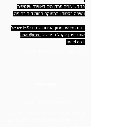
כל השיעורים מתקיימים באווירה אינטימית
ונעימה בסטודיו הממוקם בנווה דוד בחיפה.
דפנה מציעה מגוון הטבות לחברי MS ישראל
אותם ניתן לקבל בפניה ל-
anat@ms-
israel.co.il
יצירת קשר עם דפנה:
052-8195019
נעמי שחר
פיזיותרפיסטית שיקומית
עבדתי קרוב ל-7 שנים במרכז לטרשת נפוצה
בתל השומר, שם התמקצעתי, בין היתר, בשיקום