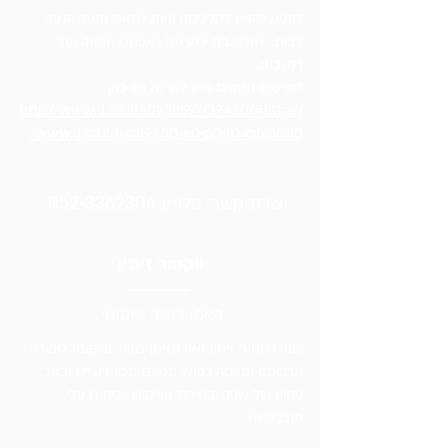
להגיע להגיע לקליניקה וניתן לתאם מועד הגעה
לבית. חולון/בת ים/רמת גן/פתח תקווה ועד
רחובות.
לפרטים נוספים ניתן לקרוא גם כאן
http://www.d.co.il/80238597/39430/#http://
www.d.co.il/h-c39430-e0-p0-l0-city5000/
יצירת קשר: טלפון
052-3362306
ויקטור זיתון
מאמן כושר שיקומי
שמי ויקטור זיתון ואני מאמן כושר שיקומי, ספורט
תרפיסט ומעסה רפואי מטעם מכון וינגייט ובעל
ניסיון של שנים בטיפול ושיקום נכים ובעלי
מוגבלויות.