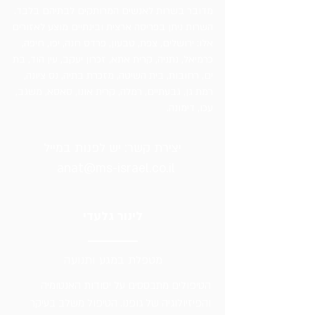
מדובר בשרות לאנשים המרותקים לבתיהם בלבד.
השרות ניתן בפריסה ארצית ובינתיים מוצע לאזורים
אלו: ירושלים, צפת, טבעון, פרדס חנה, יפו, חיפה,
כרמיאל, נתניה, קרית אתא, זכרון יעקב, עין הוד, בת
ים, רחובות, בית השיטה, מזכרת בתיה, נס ציונה,
רמת גן, גבעתיים, רמלה, קרית אונו, סאסא, משגב,
עכו, דימונה.​
יצירת קשר: יש לפנות במייל
anat@ms-israel.co.il
לינור גלעדי
מטפלת במגע ותנועה
הטיפולים מתבססים על יסודות האנטומיה
והפיזיולוגיה של גופנו. הטיפול משלב בעיקר