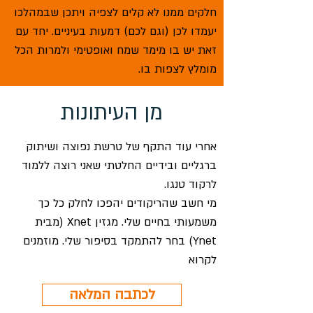
חלקים ממנו לא קלים לצפיה ויתכן שבמהלכו
יעמדו לכן (וגם לכם) דמעות בעיניים. יחד עם
זאת יש בו מימד שמח ואופטימי ולמרות הכל
מומלץ לצפות בו.
מן העיתונות
אחרי עוד התקף של טרשת נפוצה ושיתוק
ברגליים ובידיים החלטתי שאני רוצה ללמוד
לרקוד טנגו.
מי חשב שהריקודים יהפכו לחלק כל כך
משמעותי בחיים שלי. מגזין Xnet (מבית
Ynet) בחר להתמקד בסיפור שלי. מוזמנים
לקרוא
לכתבה המלאה