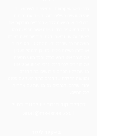
גרבי ה-Therapeutic מתאימות לשימוש יום
יומי ולאנשים פעילים בעלי בעיות עם נפיחות
ברגליים או רגישות ללחץ. הגרביים חובקות את
הרגל במעטפת רכה ונעימה אשר מרגישה כמו
לצעוד על ענן ובאותו הזמן מנדפות זיעה בצורה
מושלמת כך שהרגל יבשה לחלוטין בסוף היום
או בזמן פעילות פיזית. כמו כן ה"גומי" העליון
של הגרב אינו לוחץ בכלל ובכך מונע חסימה
של הורידים לכף הרגל. גרבי ה-Therapeutic
מגיעות ללא תפרים מורגשים בתוך הגרב
ומונעות החלקה של הגרב בתוך הנעל עם פטנט
יחודי שלהם. הגרביים גם מגיעות עם אחריות
לכל החיים.
לקבלת קוד הנחה יש לפנות במייל
anat@ms-israel.co.il
בי-קיור לייזר