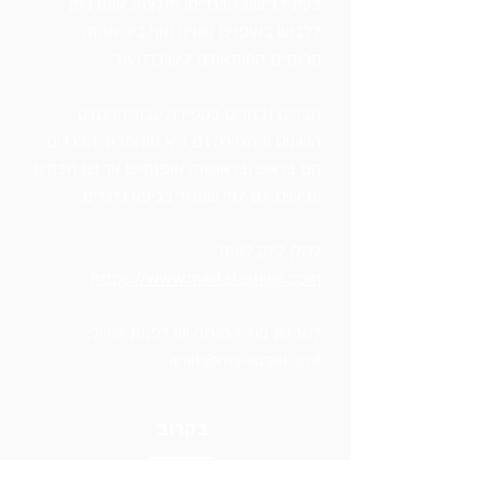
בעת לבישת הבגדים: חולצות אותן ניתן
ללבוש באופנים שונים ואף ביד אחת,
מכנסיים המותאמים לישיבה ועוד.
הבדים נבחרים בקפידה עבור הדגמים
השונים והתפירה גם היא מוקפדת. הבגדים
הם בראש ובראשונה אופנתיים אך גם חכמים
ונגישים, גם למי שנעזר בכיסא גלגלים.
להלן לינק לאתר:
https://www.mikitafashion.com
לקבלת קוד ההנחה יש לפנות למייל:
anat@ms-israel.co.il
בקרוב
בקרו