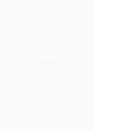
במבצע מיוחד. המחיר המיוחד יחולק ל-24
תשלומים, תינתן אחריות ל-24 חודשים וימסר
סטנדט טיפולי במתנה (בשווי 150 שקל).
פרטים נוספים אפשר לקבל בטלפון 8212*.
לקבלת קוד ההנחה יש לפנות למייל:
anat@ms-israel.co.il.
כאן נוסעים
בכיף
ליווי טיולים
בחו"ל
איילת לוי, אני בעלת תואר שני במדעי הבריאות,
ועסקתי שנים רבות התחום הרפואי. יועצת
ומתכננת טיולים לאנשים שאוהבים לטייל לבד,
אבל שהכל יהיה להם מאורגן וגם טיולים מותאמים
לבעלי מוגבלויות וצרכים מיוחדים. ניתן ליצור איתי