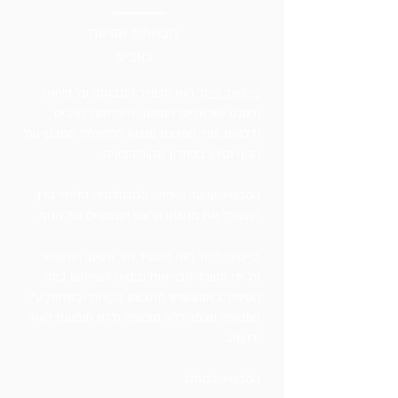
הפחתת ומניעת
כאבים
בי-קיור לייזר
הוא מכשיר המבוסס על פיתוח
ופטנט ישראליים המיועד להפחתת כאבים
ודלקות, תוך המרצת מנגנון ההחלמה הטבעי של
הגוף וסיוע בפתרון מקור הבעיה.
המכשיר עושה שימוש בטכנולוגית הלייזר הרך
המעורר את מנגנוני הריפוי הטבעיים של הגוף.
בי-קיור לייזר הוא מכשיר נייד ונטען, המאושר
על ידי משרד הבריאות ובטוח לשימוש ביתי.
הטיפול באמצעותו מתבצע בקלות ובנוחות ע"י
המטופל עצמו, ללא סיכונים וללא תופעות לוואי
ידועות.
המכשיר המתק
דם מדגם PRO מוצע לכם עתה