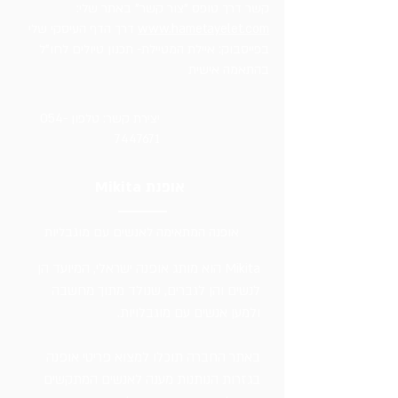
קשר דרך טופס "צור קשר" באתר שלי:
www.hametayelet.com
דרך הדף העיסקי שלי
בפייסבוק: איילת המטיילת- תכנון טיולים לחו"ל
בהתאמה אישית​
יצירת קשר: טלפון
054-
7447671
אופנת Mikita
אופנה המתאימה לאנשים עם מוגבליות
Mikita הוא מותג אופנה ישראלי, המיועד הן
לנשים והן לגברים, שנולד מתוך מחשבה
ולמען אנשים עם מוגבלויות.
באתר החברה תוכלו למצוא פריטי אופנה
בגזרות הנותנות מענה לאנשים המתקשים