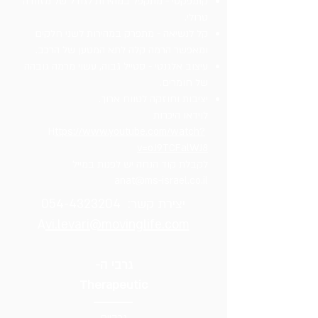
קומפקטי - מתקפל במהירות לגודל של מזוודה
טרולי.
קל לנשיאה - מתפרק במהירות לשני חלקים
ומאפשר הרמה קלה לתא המטען של הרכב.
עיצוב אלגנטי - סטייל גבוה, עשוי מרמה גובהה
של חומרים.
יציבות וחוזקה לטווח ארוך.
לוידאו היכרות
ttps://www.youtube.com/watch?
H
v=oJ9TCFalWJ8
לקבלת קוד הנחה יש לפנות במייל
anat@ms-israel.co.il
יצירת קשר:
054-4323204
A
vi.levari@movinglife.com
גרבי ה-
Therapeutic
גרביים