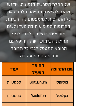
של מחלת הטרשת הנפוצה. יודגש
שהטבלה אינה מתיימרת לפרט את
כל התרופות לסימפטום זה ורשימת
התרופות המופיעות בה נועדו לשם
מתן אינפורמציה בלבד. לפני
תחילת השימוש, יש להתייעץ עם
הרופא המטפל לגבי כל תרופה
ותרופה המופיעה בה.
החומר
שם התרופה
יעוד
הפעיל
בוטוקס
Botulinum
ספסטיות
בקלוסל
Baclofen
ספסטיות