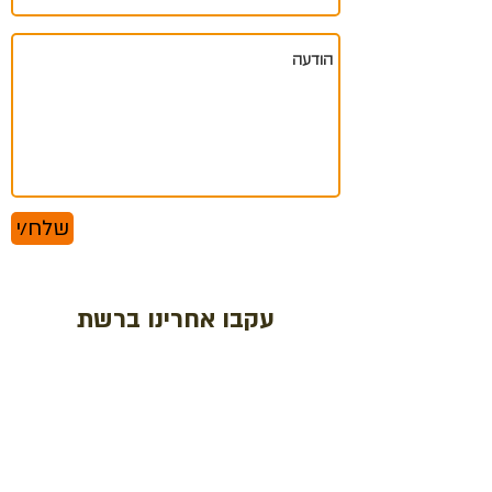
שלח/י
עקבו אחרינו ברשת