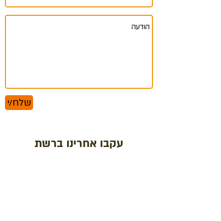
שלח/י
עקבו אחרינו ברשת